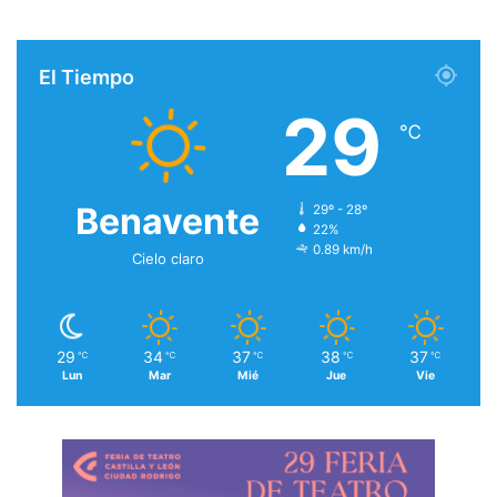
El Tiempo
29
℃
Benavente
29º - 28º
22%
0.89 km/h
Cielo claro
29
34
37
38
37
℃
℃
℃
℃
℃
Lun
Mar
Mié
Jue
Vie