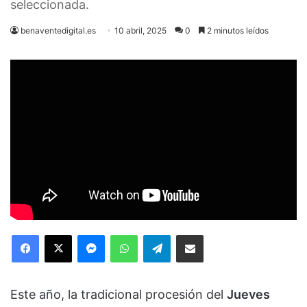
seleccionada.
benaventedigital.es
10 abril, 2025
0
2 minutos leídos
Facebook
X
Messenger
WhatsApp
Telegram
Compartir via Email
Este año, la tradicional procesión del
Jueves