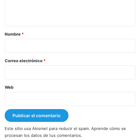
n
t
a
r
Nombre
*
i
o
*
Correo electrónico
*
Web
Este sitio usa Akismet para reducir el spam.
Aprende cómo se
procesan los datos de tus comentarios.