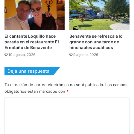
El cantante Loquillo hace
Benavente se refresca a lo
parada en el restaurante El
grande con una tarde de
Ermitaño de Benavente
hinchables acuáticos
10 agosto, 2026
9 agosto, 2026
Deja una respuesta
Tu dirección de correo electrónico no será publicada.
Los campos
obligatorios están marcados con
*
C
o
m
e