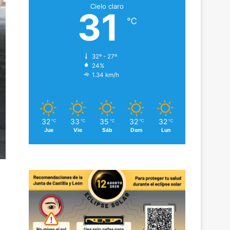
Cielo claro
31
℃
32º - 27º
24%
1.34 km/h
32
33
35
32
32
℃
℃
℃
℃
℃
Jue
Vie
Sáb
Dom
Lun