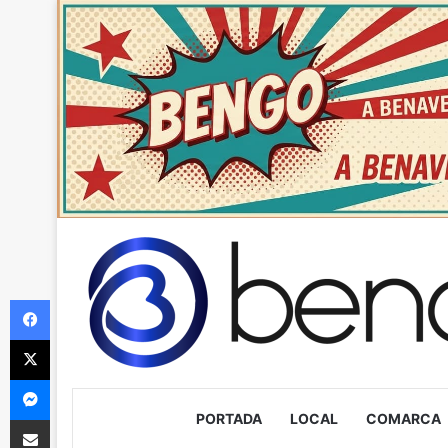
Facebook
X
Messenger
PORTADA
LOCAL
COMARCA
Compartir via Email