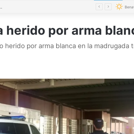
La magia regresa a Zamora con cinco espectáculos durante el mes de agosto
Bena
a herido por arma bla
 herido por arma blanca en la madrugada tr