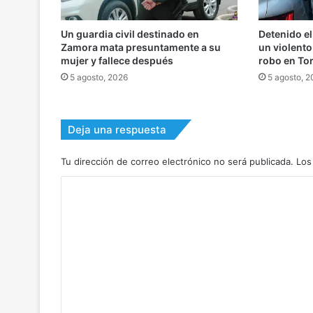
Un guardia civil destinado en
Detenido el
Zamora mata presuntamente a su
un violento
mujer y fallece después
robo en To
5 agosto, 2026
5 agosto, 
Deja una respuesta
Tu dirección de correo electrónico no será publicada.
Los
C
o
m
e
n
t
a