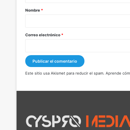
r
Nombre
*
i
o
*
Correo electrónico
*
Este sitio usa Akismet para reducir el spam.
Aprende cómo