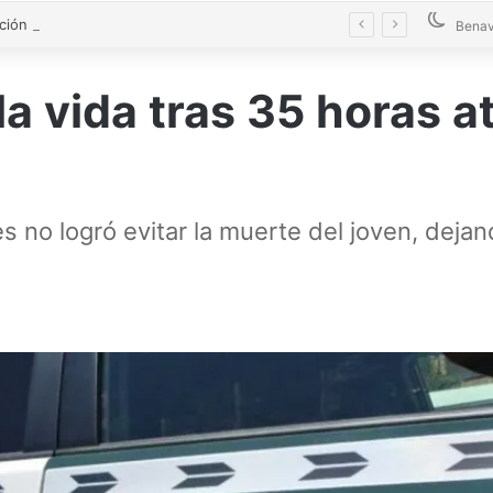
La Diputación blinda la limpieza de fosas sépticas en más de 200 pueblos de Zamora
Benav
la vida tras 35 horas 
es no logró evitar la muerte del joven, dej