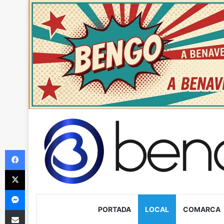
Facebook
X
Messenger
PORTADA
LOCAL
COMARCA
Compartir via Email