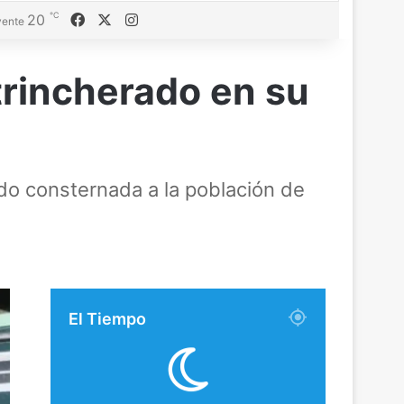
℃
Facebook
X
Instagram
20
ente
atrincherado en su
ando consternada a la población de
El Tiempo