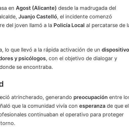
casa en
Agost (Alicante)
desde la madrugada del
alcalde,
Juanjo Castelló
, el incidente comenzó
re del joven llamó a la
Policía Local
al percatarse de l
a, lo que llevó a la rápida activación de un
dispositiv
adores y psicólogos
, con el objetivo de dialogar y
n donde se encontraba.
d
neció atrincherado, generando
preocupación
entre lo
señaló que la comunidad vivía con
esperanza
de que el
rofesionales continuaban el operativo para proteger
ntorno.