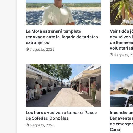
La Mota estrenará templete
Veintidós 
renovado ante la llegada de turistas
devuelven l
extranjeros
de Benaven
voluntaria
7 agosto, 2026
6 agosto, 
Los libros vuelven a tomar el Paseo
Incendio e
de Soledad González
Benavente m
de emergenc
5 agosto, 2026
Canal