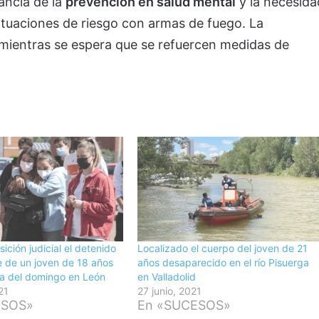
ancia de la
prevención en salud mental
y la necesida
ituaciones de riesgo con armas de fuego. La
ientras se espera que se refuercen medidas de
ición judicial el detenido
Localizado el cuerpo del joven de 21
e de un joven de 18 años
años desaparecido en el río Pisuerga
a del domingo en León
en Valladolid
21
27 junio, 2021
ESOS»
En «SUCESOS»