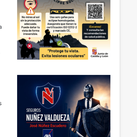
a
o
s