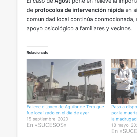
El caso de
Agost
pone en relieve la import
de
protocolos de intervención rápida
en s
comunidad local continúa conmocionada, m
apoyo psicológico a familiares y vecinos.
Relacionado
Fallece el joven de Aguilar de Tera que
Pasa a dispos
fue localizado en el día de ayer
por la muert
15 septiembre, 2020
la madrugad
En «SUCESOS»
18 mayo, 20
En «SUC