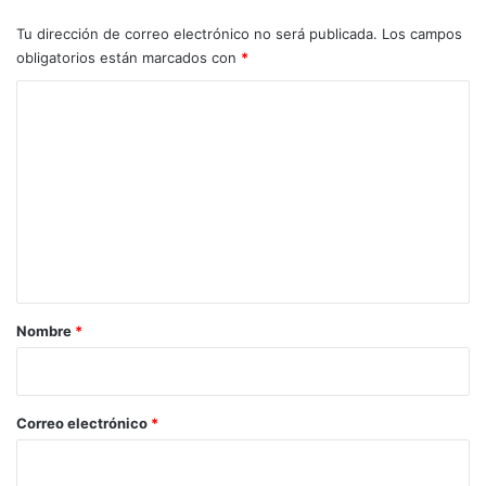
Tu dirección de correo electrónico no será publicada.
Los campos
obligatorios están marcados con
*
C
o
m
e
n
t
a
r
Nombre
*
i
o
*
Correo electrónico
*