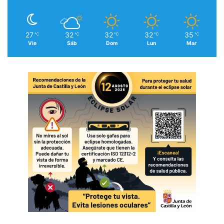
27
32
32
32
35
℃
℃
℃
℃
℃
Vie
Sáb
Dom
Lun
Mar