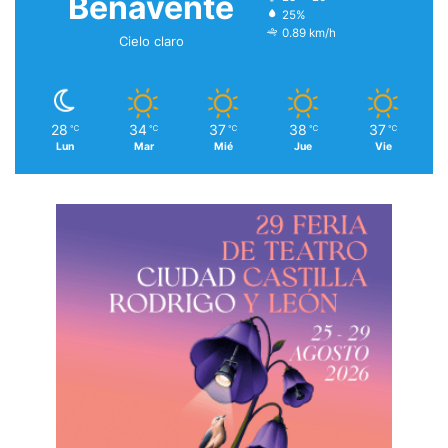
Benavente
25%
0.89 km/h
Cielo claro
28
34
37
38
37
℃
℃
℃
℃
℃
Lun
Mar
Mié
Jue
Vie