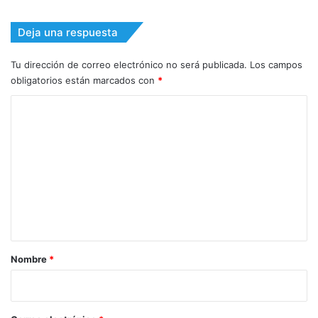
Deja una respuesta
Tu dirección de correo electrónico no será publicada.
Los campos
obligatorios están marcados con
*
C
o
m
e
n
t
a
r
Nombre
*
i
o