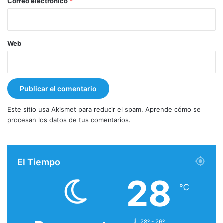
*
Correo electrónico
*
Web
Este sitio usa Akismet para reducir el spam.
Aprende cómo se
procesan los datos de tus comentarios.
El Tiempo
28
℃
28º - 26º