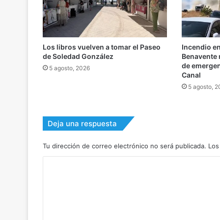
Los libros vuelven a tomar el Paseo
Incendio e
de Soledad González
Benavente m
de emergenc
5 agosto, 2026
Canal
5 agosto, 
Deja una respuesta
Tu dirección de correo electrónico no será publicada.
Los
C
o
m
e