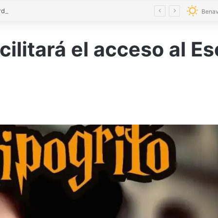
«Los guardias civiles de Zamora estamos destrozados»: el homenaje a las tres mujeres asesinadas por violencia machista
Benav
acilitará el acceso al 