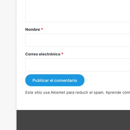
n
t
a
r
Nombre
*
i
o
*
Correo electrónico
*
Este sitio usa Akismet para reducir el spam.
Aprende cómo