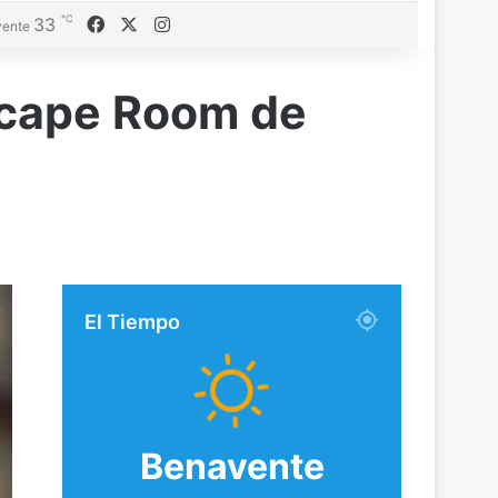
℃
Facebook
X
Instagram
33
ente
Escape Room de
El Tiempo
Benavente