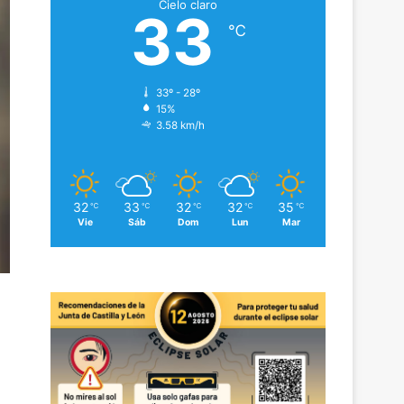
Cielo claro
33
℃
33º - 28º
15%
3.58 km/h
32
33
32
32
35
℃
℃
℃
℃
℃
Vie
Sáb
Dom
Lun
Mar