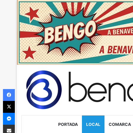
Facebook
X
Messenger
PORTADA
LOCAL
COMARCA
Compartir via Email