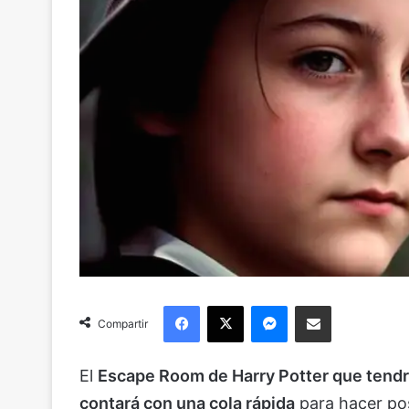
Facebook
X
Messenger
Compartir via Email
Compartir
El
Escape Room de Harry Potter que tendrá
contará con una cola rápida
para hacer pos