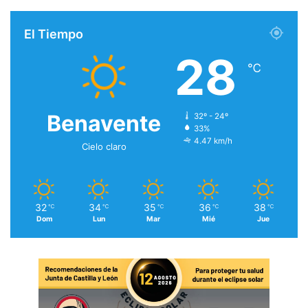
El Tiempo
28
℃
Benavente
32º - 24º
33%
4.47 km/h
Cielo claro
32
34
35
36
38
℃
℃
℃
℃
℃
Dom
Lun
Mar
Mié
Jue