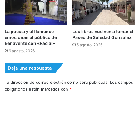
La poesía y el flamenco
Los libros vuelven a tomar el
emocionan al público de
Paseo de Soledad González
Benavente con «Racial»
5 agosto, 2026
6 agosto, 2026
Deja una respuesta
Tu dirección de correo electrónico no será publicada.
Los campos
obligatorios están marcados con
*
C
o
m
e
n