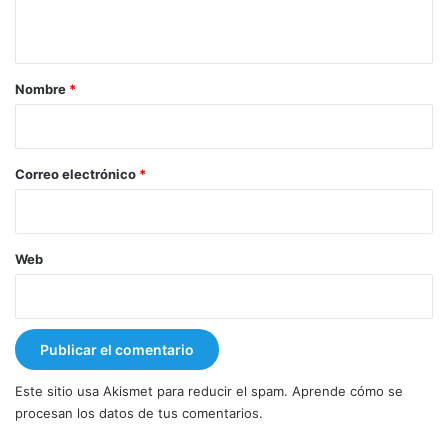
t
a
r
Nombre
*
i
o
*
Correo electrónico
*
Web
Este sitio usa Akismet para reducir el spam.
Aprende cómo se
procesan los datos de tus comentarios.