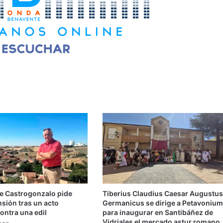
de Castrogonzalo pide
Tiberius Claudius Caesar Augustus
ensión tras un acto
Germanicus se dirige a Petavonium
ontra una edil
para inaugurar en Santibáñez de
Vidriales el mercado astur romano