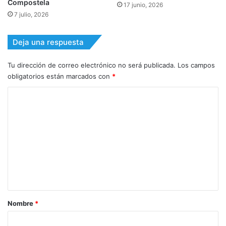
Compostela
17 junio, 2026
7 julio, 2026
Deja una respuesta
Tu dirección de correo electrónico no será publicada.
Los campos
obligatorios están marcados con
*
C
o
m
e
n
t
a
r
Nombre
*
i