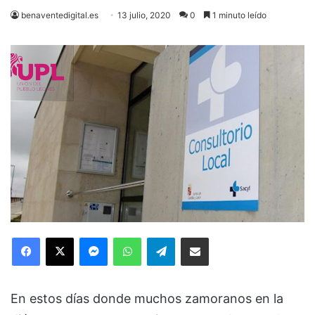
benaventedigital.es
13 julio, 2020
0
1 minuto leído
Facebook
X
Messenger
WhatsApp
Telegram
Compartir via Email
En estos días donde muchos zamoranos en la