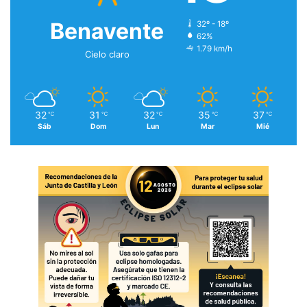
Benavente
32º - 18º
62%
1.79 km/h
Cielo claro
32
31
32
35
37
℃
℃
℃
℃
℃
Sáb
Dom
Lun
Mar
Mié