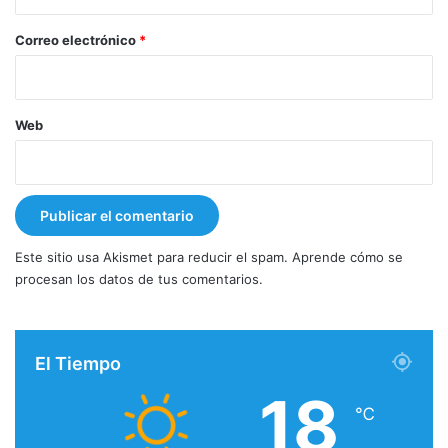
o
*
Correo electrónico
*
Web
Este sitio usa Akismet para reducir el spam.
Aprende cómo se
procesan los datos de tus comentarios.
El Tiempo
18
℃