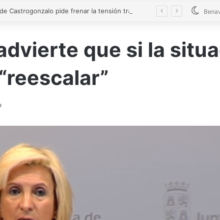
El alcalde de Castrogonzalo pide frenar la tensión tras un acto vandálico contra una edil
Bena
vierte que si la situa
“reescalar”
o