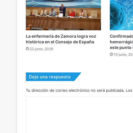
La enfermería de Zamora logra voz
Confirmado
histórica en el Consejo de España
hemorrágic
este punto 
22 junio, 2026
15 junio, 2
Deja una respuesta
Tu dirección de correo electrónico no será publicada.
Los
C
o
m
e