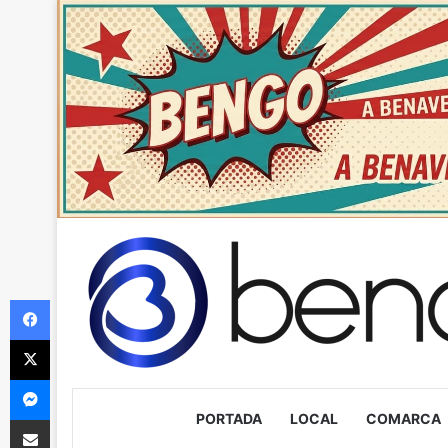
Facebook
X
Messenger
PORTADA
LOCAL
COMARCA
Compartir via Email