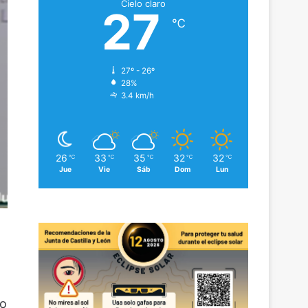
Cielo claro
27
℃
27º - 26º
28%
3.4 km/h
26
33
35
32
32
℃
℃
℃
℃
℃
Jue
Vie
Sáb
Dom
Lun
no