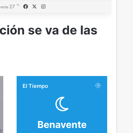
℃
Facebook
X
Instagram
27
vente
ción se va de las
El Tiempo
Benavente