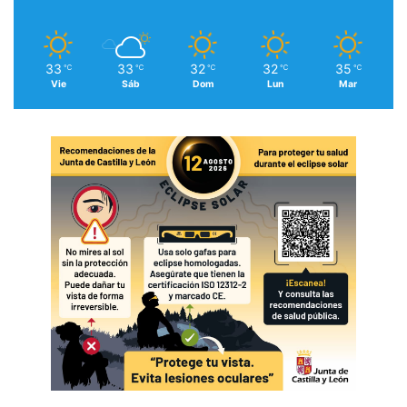
33
33
32
32
35
℃
℃
℃
℃
℃
Vie
Sáb
Dom
Lun
Mar