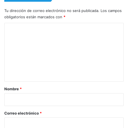
Tu dirección de correo electrónico no será publicada.
Los campos
obligatorios están marcados con
*
C
o
m
e
n
t
a
r
Nombre
*
i
o
*
Correo electrónico
*