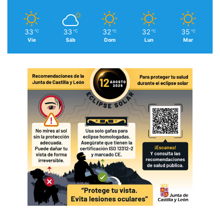
33
33
32
32
35
℃
℃
℃
℃
℃
Vie
Sáb
Dom
Lun
Mar