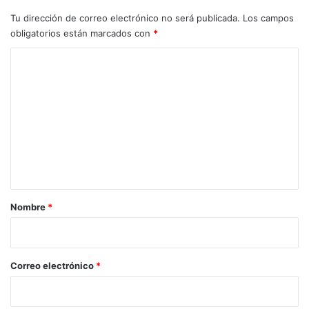
Tu dirección de correo electrónico no será publicada.
Los campos
obligatorios están marcados con
*
C
o
m
e
n
t
a
r
Nombre
*
i
o
*
Correo electrónico
*