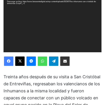
de
Descargar archivo: https://www.benaventedigital.es/wp-content/uploads/2023/07/los-inhumanos-san-cristobal-de-
vídeo
entrevinas-3.mp4?_=1
Facebook
X
Messenger
WhatsApp
Telegram
Compartir via Email
Treinta años después de su visita a San Cristóbal
de Entreviñas, regresaban los valencianos de los
Inhumanos a la misma localidad y fueron
capaces de conectar con un público volcado en
aquel grupo nacido en la Playa del Saler de