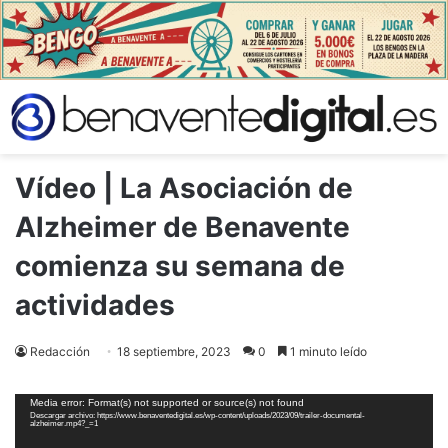
Vídeo | La Asociación de
Alzheimer de Benavente
comienza su semana de
actividades
Redacción
18 septiembre, 2023
0
1 minuto leído
Reproductor
Media error: Format(s) not supported or source(s) not found
de
Descargar archivo: https://www.benaventedigital.es/wp-content/uploads/2023/09/trailer-documental-
vídeo
alzheimer.mp4?_=1