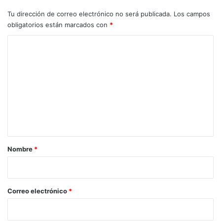
Tu dirección de correo electrónico no será publicada.
Los campos
obligatorios están marcados con
*
C
o
m
e
n
t
a
r
Nombre
*
i
o
*
Correo electrónico
*