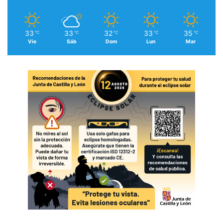
33
33
32
33
35
℃
℃
℃
℃
℃
Vie
Sáb
Dom
Lun
Mar