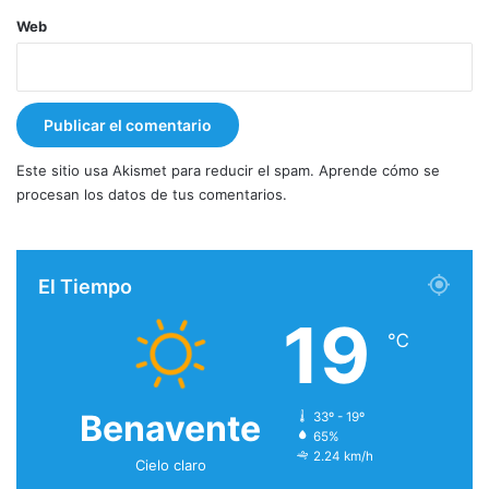
Web
Este sitio usa Akismet para reducir el spam.
Aprende cómo se
procesan los datos de tus comentarios.
El Tiempo
19
℃
Benavente
33º - 19º
65%
2.24 km/h
Cielo claro