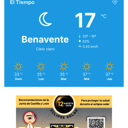
El Tiempo
17
℃
Benavente
33º - 16º
62%
0.45 km/h
Cielo claro
33
35
35
37
37
℃
℃
℃
℃
℃
Dom
Lun
Mar
Mié
Jue