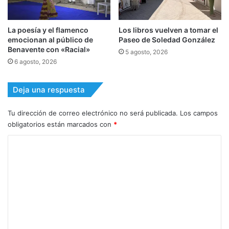
La poesía y el flamenco
Los libros vuelven a tomar el
emocionan al público de
Paseo de Soledad González
Benavente con «Racial»
5 agosto, 2026
6 agosto, 2026
Deja una respuesta
Tu dirección de correo electrónico no será publicada.
Los campos
obligatorios están marcados con
*
C
o
m
e
n
t