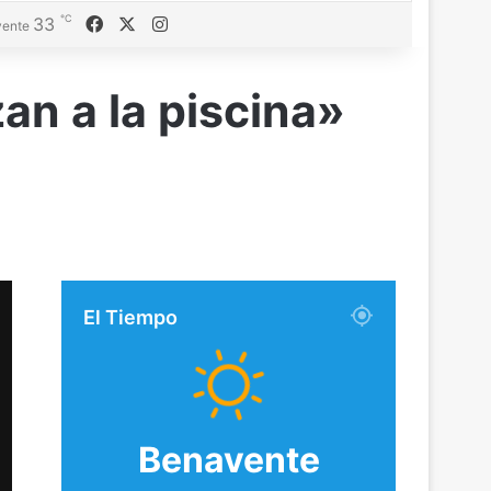
℃
Facebook
X
Instagram
33
ente
an a la piscina»
El Tiempo
Benavente