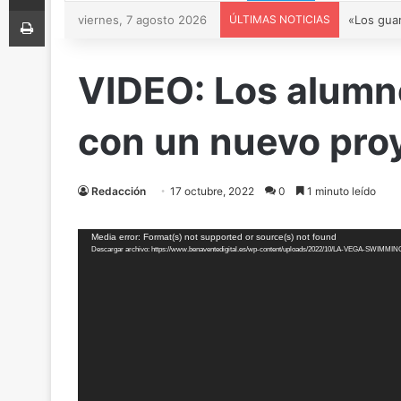
Imprimir
viernes, 7 agosto 2026
ÚLTIMAS NOTICIAS
VIDEO: Los alumno
con un nuevo pro
Redacción
17 octubre, 2022
0
1 minuto leído
Reproductor
Media error: Format(s) not supported or source(s) not found
de
Descargar archivo: https://www.benaventedigital.es/wp-content/uploads/2022/10/LA-VEGA-SWIMMI
vídeo