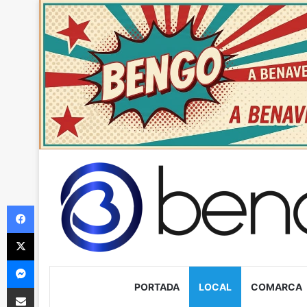
Facebook
X
Messenger
PORTADA
LOCAL
COMARCA
Compartir via Email