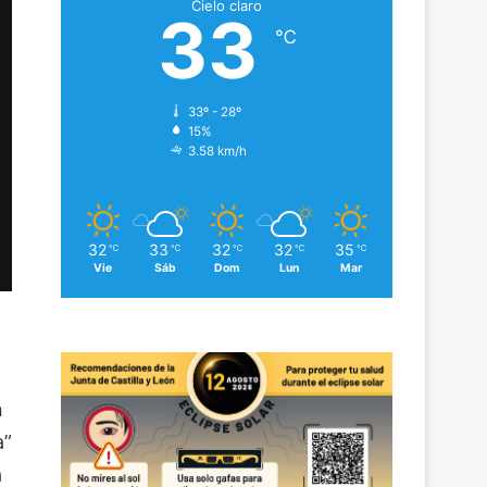
Cielo claro
33
℃
33º - 28º
15%
3.58 km/h
32
33
32
32
35
℃
℃
℃
℃
℃
Vie
Sáb
Dom
Lun
Mar
n
a”
a