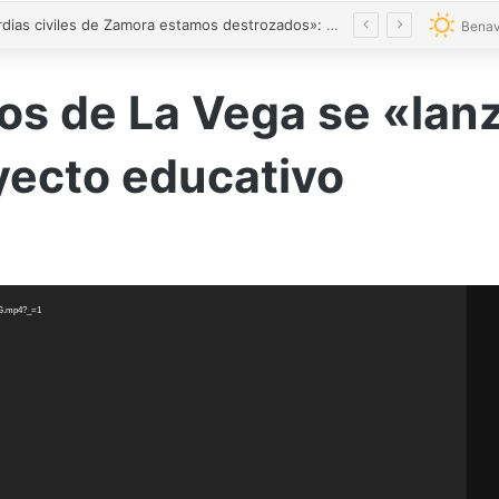
La Mota estrenará templete renovado ante la llegada de turistas extranjeros
Benav
s de La Vega se «lanz
yecto educativo
NG.mp4?_=1