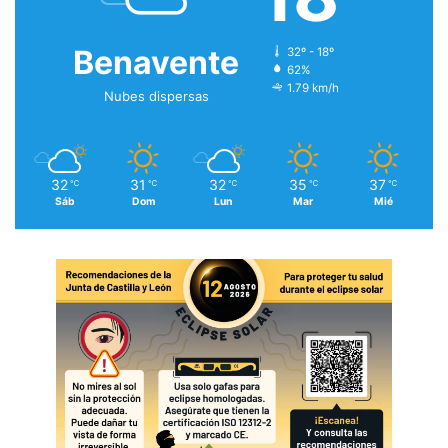
Benavente
32º - 18º
62%
1.79 km/h
Nubes dispersas
32
31
32
35
37
℃
℃
℃
℃
℃
Sáb
Dom
Lun
Mar
Mié