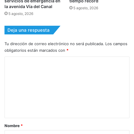
servicios de emergencia en
tiempo récord
la avenida Vía del Canal
5 agosto, 2026
5 agosto, 2026
Deja una respuesta
Tu dirección de correo electrónico no será publicada.
Los campos
obligatorios están marcados con
*
C
o
m
e
n
t
a
r
Nombre
*
i