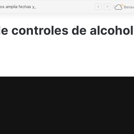
Conciliamos amplía fechas y alcanza cifras récord con 7.827 niños en Castilla y León
Benav
 controles de alcohol