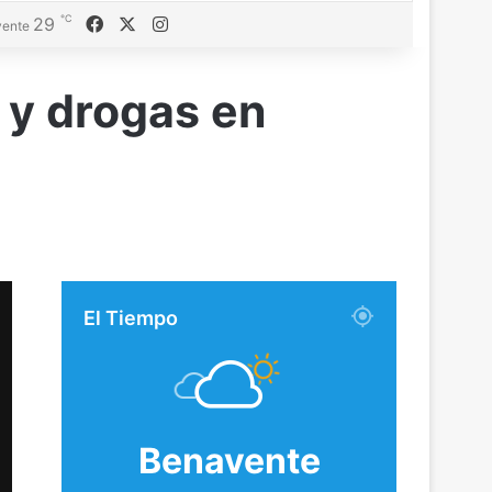
℃
Facebook
X
Instagram
29
ente
 y drogas en
El Tiempo
Benavente