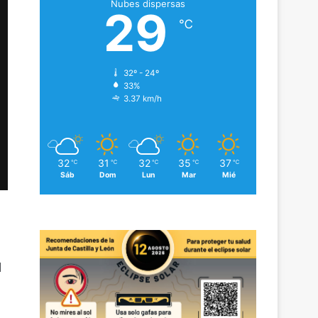
Nubes dispersas
29
℃
32º - 24º
33%
3.37 km/h
32
31
32
35
37
℃
℃
℃
℃
℃
Sáb
Dom
Lun
Mar
Mié
l