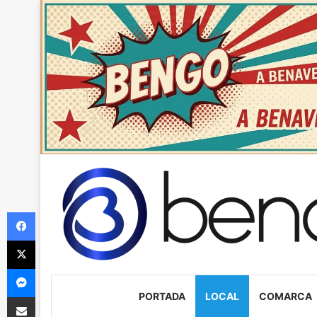
Facebook
X
Messenger
PORTADA
LOCAL
COMARCA
Compartir via Email