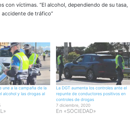
os con víctimas. “El alcohol, dependiendo de su tasa,
n accidente de tráfico”
e une a la campaña de la
La DGT aumenta los controles ante el
l alcohol y las drogas al
repunte de conductores positivos en
controles de drogas
5
7 diciembre, 2020
AL»
En «SOCIEDAD»