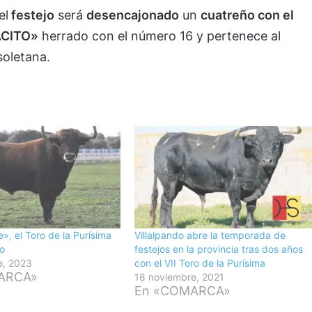
el
festejo
será
desencajonado
un
cuatreño con el
ACITO»
herrado con el número 16 y pertenece al
soletana.
, el Toro de la Purísima
Villalpando abre la temporada de
do
festejos en la provincia tras dos años
e, 2023
con el VII Toro de la Purísima
ARCA»
18 noviembre, 2021
En «COMARCA»