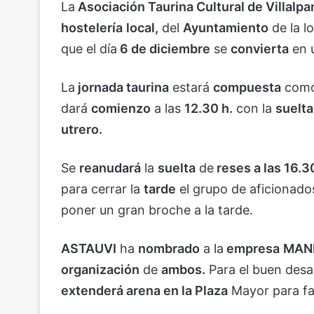
La
Asociación Taurina Cultural de Villal
hostelería
local,
del
Ayuntamiento
de la l
que el día
6 de diciembre
se
convierta
en 
La
jornada taurina
estará
compuesta
como 
dará
comienzo
a las
12.30 h.
con la
suelta
utrero.
Se
reanudará
la
suelta
de
reses a las 16.3
para cerrar la
tarde
el grupo de aficionad
poner un gran broche a la tarde.
ASTAUVI
ha
nombrado
a la
empresa
MANR
organización
de
ambos.
Para el buen desarr
extenderá arena en la Plaza
Mayor para faci