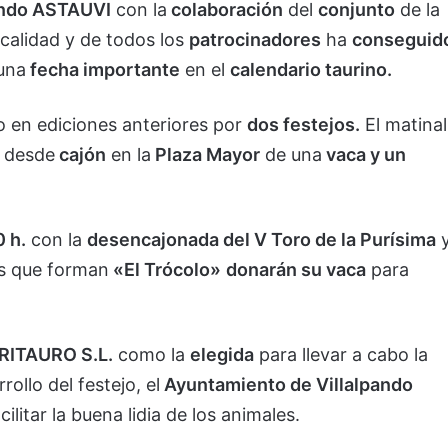
pando ASTAUVI
con la
colaboración
del
conjunto
de la
ocalidad y de todos los
patrocinadores
ha
conseguid
una
fecha importante
en el
calendario taurino.
en ediciones anteriores por
dos festejos.
El matinal
desde
cajón
en la
Plaza Mayor
de una
vaca y un
0 h.
con la
desencajonada del V Toro de la Purísima
os que forman
«El Trócolo»
donarán su vaca
para
ITAURO S.L.
como la
elegida
para llevar a cabo la
ollo del festejo, el
Ayuntamiento de Villalpando
litar la buena lidia de los animales.