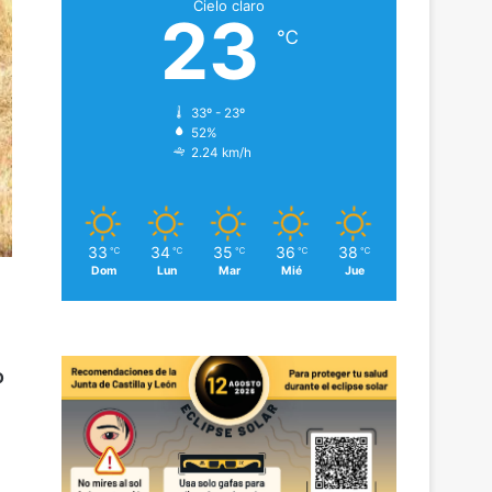
Cielo claro
23
℃
33º - 23º
52%
2.24 km/h
33
34
35
36
38
℃
℃
℃
℃
℃
Dom
Lun
Mar
Mié
Jue
o