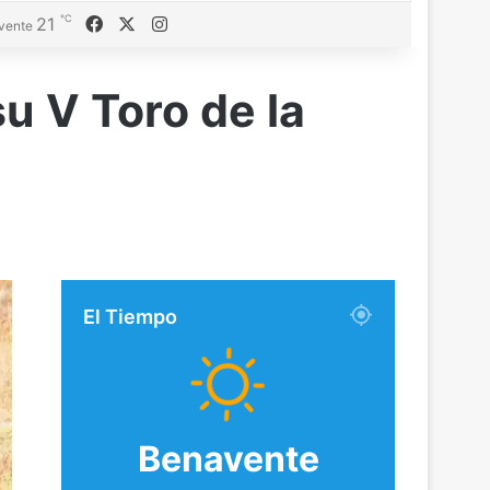
℃
21
Facebook
X
Instagram
vente
su V Toro de la
El Tiempo
Benavente