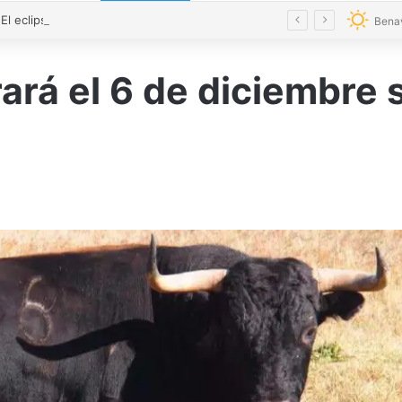
VÍDEO | El eclipse y el Toro Enmaromado toman el cielo de Benavente con 300 drones
Bena
ará el 6 de diciembre 