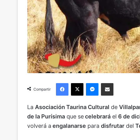
Facebook
X
Messenger
Compartir via Email
Compartir
La
Asociación Taurina Cultural
de
Villalp
de la Purísima
que se
celebrará
el
6 de di
volverá a
engalanarse
para
disfrutar
del
T