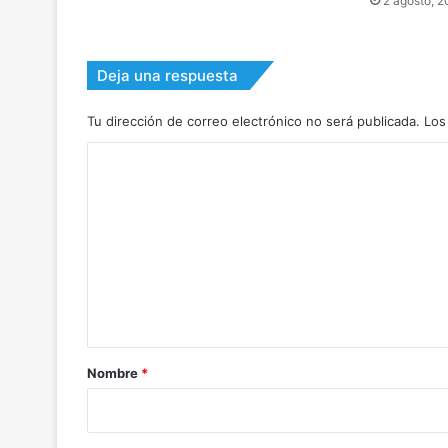
2 agosto, 
Deja una respuesta
Tu dirección de correo electrónico no será publicada.
Los
C
o
m
e
n
t
a
r
Nombre
*
i
o