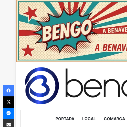
Facebook
X
Messenger
PORTADA
LOCAL
COMARCA
Compartir via Email