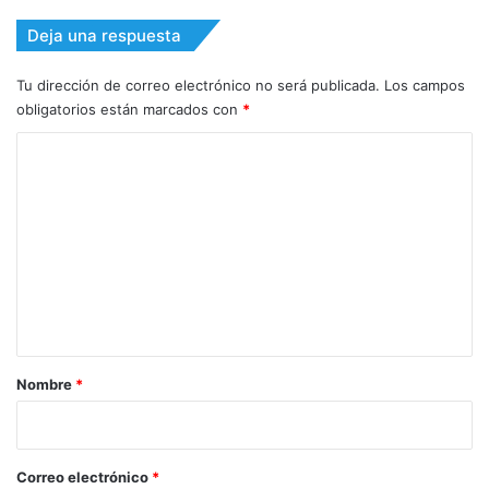
Deja una respuesta
Tu dirección de correo electrónico no será publicada.
Los campos
obligatorios están marcados con
*
C
o
m
e
n
t
a
r
Nombre
*
i
o
*
Correo electrónico
*