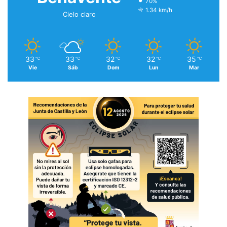
70%
1.34 km/h
Cielo claro
33
33
32
32
35
℃
℃
℃
℃
℃
Vie
Sáb
Dom
Lun
Mar