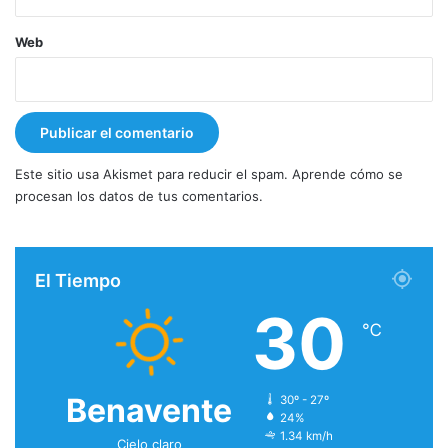
Web
Este sitio usa Akismet para reducir el spam.
Aprende cómo se
procesan los datos de tus comentarios.
El Tiempo
30
℃
Benavente
30º - 27º
24%
1.34 km/h
Cielo claro