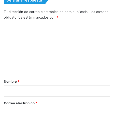
Deja una respuesta
Tu dirección de correo electrónico no será publicada.
Los campos
obligatorios están marcados con
*
C
o
m
e
n
t
a
r
Nombre
*
i
o
*
Correo electrónico
*