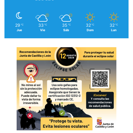
29
33
35
32
32
℃
℃
℃
℃
℃
Jue
Vie
Sáb
Dom
Lun