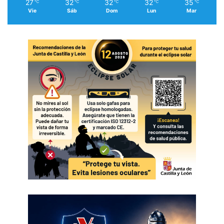
27
32
32
32
35
℃
℃
℃
℃
℃
Vie
Sáb
Dom
Lun
Mar