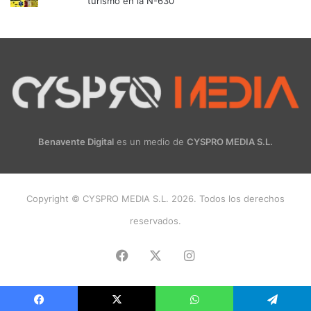
turismo en la N-630
Benavente Digital
es un medio de
CYSPRO MEDIA S.L.
Copyright © CYSPRO MEDIA S.L. 2026. Todos los derechos
reservados.
Facebook
X
Instagram