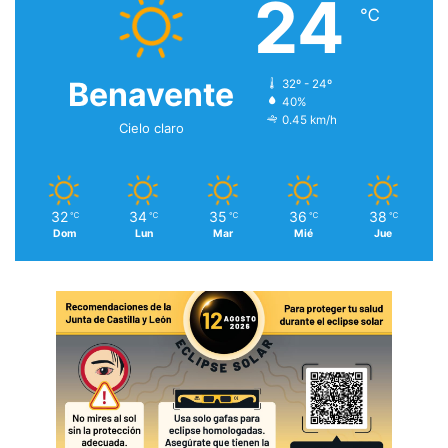
24
℃
Benavente
32º - 24º
40%
0.45 km/h
Cielo claro
32
34
35
36
38
℃
℃
℃
℃
℃
Dom
Lun
Mar
Mié
Jue