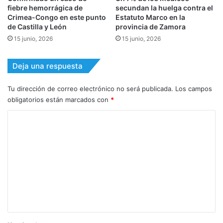
fiebre hemorrágica de
secundan la huelga contra el
Crimea-Congo en este punto
Estatuto Marco en la
de Castilla y León
provincia de Zamora
15 junio, 2026
15 junio, 2026
Deja una respuesta
Tu dirección de correo electrónico no será publicada.
Los campos
obligatorios están marcados con
*
C
o
m
e
n
t
a
r