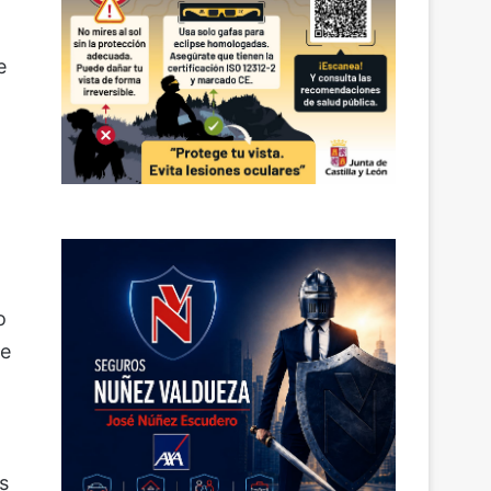
e
o
de
s