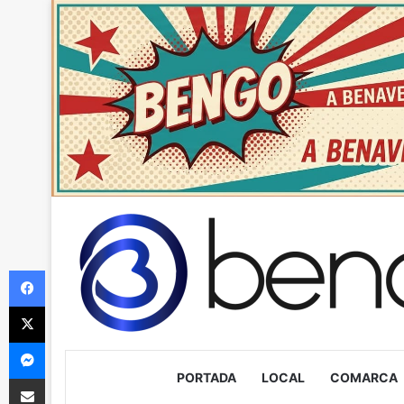
Facebook
X
Messenger
PORTADA
LOCAL
COMARCA
Compartir via Email