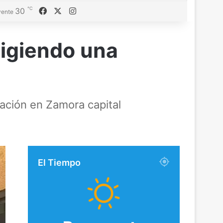
℃
Facebook
X
Instagram
30
ente
xigiendo una
ación en Zamora capital
El Tiempo