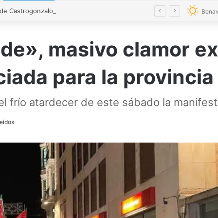
El alcalde de Castrogonzalo pide frenar la tensión tras un acto vandálico contra una edil
Benav
nde», masivo clamor e
ciada para la provincia
l frío atardecer de este sábado la manifest
eídos