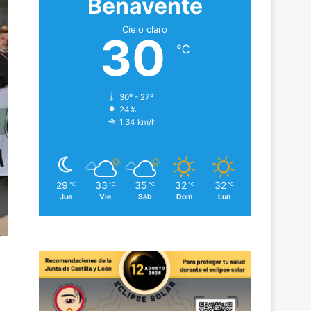
Benavente
Cielo claro
30
℃
30º - 27º
24%
1.34 km/h
29
33
35
32
32
℃
℃
℃
℃
℃
Jue
Vie
Sáb
Dom
Lun