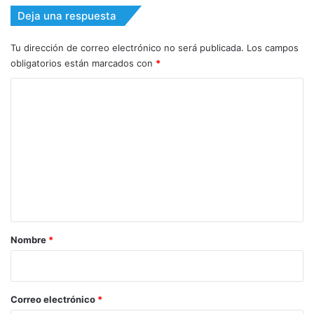
Deja una respuesta
Tu dirección de correo electrónico no será publicada.
Los campos
obligatorios están marcados con
*
C
o
m
e
n
t
a
r
Nombre
*
i
o
*
Correo electrónico
*