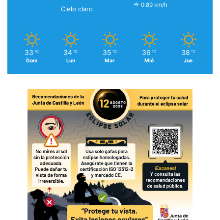
0.89 km/h
Cielo claro
33
34
35
36
38
℃
℃
℃
℃
℃
Dom
Lun
Mar
Mié
Jue