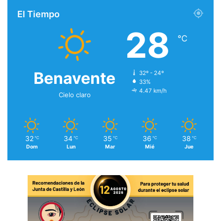
El Tiempo
28
℃
Benavente
32º - 24º
33%
4.47 km/h
Cielo claro
32
34
35
36
38
℃
℃
℃
℃
℃
Dom
Lun
Mar
Mié
Jue