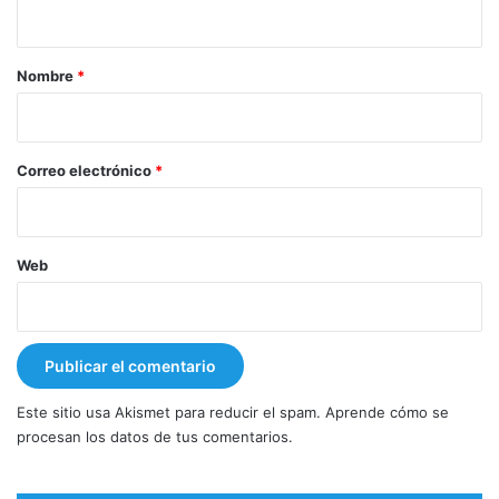
t
a
r
Nombre
*
i
o
*
Correo electrónico
*
Web
Este sitio usa Akismet para reducir el spam.
Aprende cómo se
procesan los datos de tus comentarios.