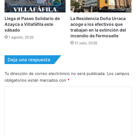
Llega el Paseo Solidario de
La Residencia Doña Urraca
Azayca a Villafáfila este
acoge a los efectivos que
sábado
trabajan en la extinción del
incendio de Fermoselle
1 agosto, 2026
31 julio, 2026
Deja una respuesta
Tu dirección de correo electrónico no será publicada.
Los campos
obligatorios están marcados con
*
C
o
m
e
n