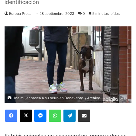
identificación
Europa Press
28 septiembre, 2023
0
5 minutos leídos
Una mujer pasea a su perro en Benavente. / Archivo
Facebook
X
Messenger
WhatsApp
Telegram
Compartir via Email
Exhibir animales en escaparates, comprarlos en