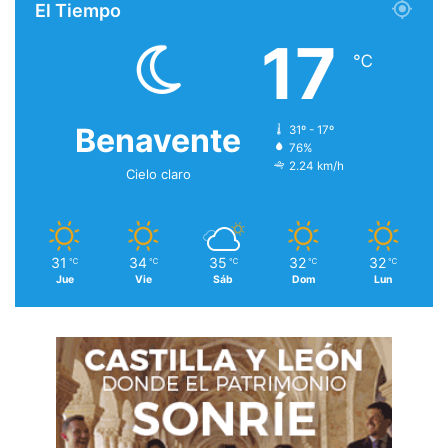
El Tiempo
17
℃
Benavente
31º - 17º
76%
2.24 km/h
Cielo claro
31
34
35
32
32
℃
℃
℃
℃
℃
Jue
Vie
Sáb
Dom
Lun