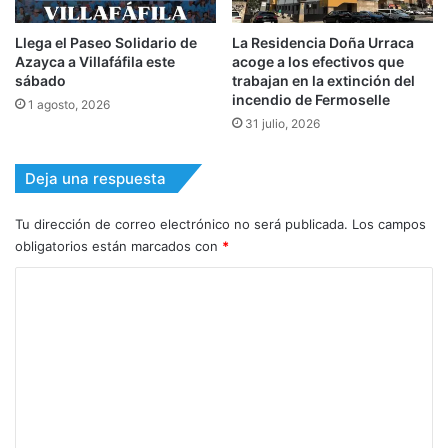
Llega el Paseo Solidario de
La Residencia Doña Urraca
Azayca a Villafáfila este
acoge a los efectivos que
sábado
trabajan en la extinción del
incendio de Fermoselle
1 agosto, 2026
31 julio, 2026
Deja una respuesta
Tu dirección de correo electrónico no será publicada.
Los campos
obligatorios están marcados con
*
C
o
m
e
n
t