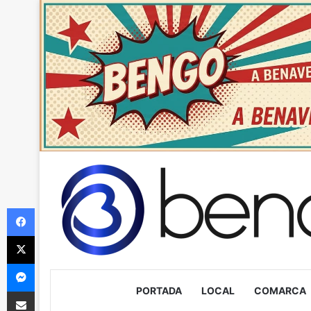
Facebook
X
Messenger
PORTADA
LOCAL
COMARCA
Compartir via Email