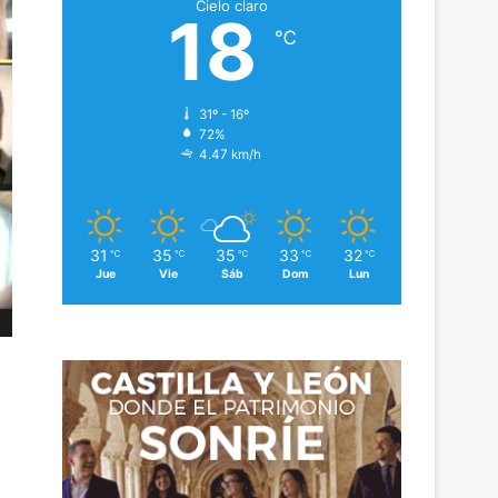
Cielo claro
18
℃
31º - 16º
72%
4.47 km/h
31
35
35
33
32
℃
℃
℃
℃
℃
Jue
Vie
Sáb
Dom
Lun