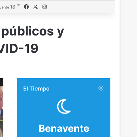
℃
Facebook
X
Instagram
18
vente
 públicos y
OVID-19
El Tiempo
Benavente