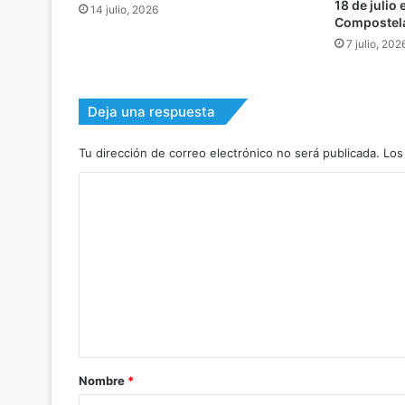
18 de julio
14 julio, 2026
Compostel
7 julio, 202
Deja una respuesta
Tu dirección de correo electrónico no será publicada.
Los
C
o
m
e
n
t
a
r
Nombre
*
i