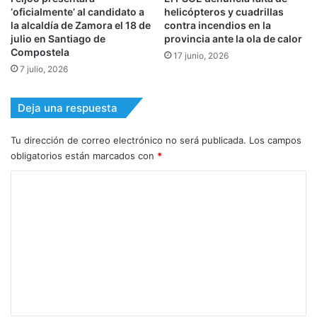
‘oficialmente’ al candidato a
helicópteros y cuadrillas
la alcaldía de Zamora el 18 de
contra incendios en la
julio en Santiago de
provincia ante la ola de calor
Compostela
17 junio, 2026
7 julio, 2026
Deja una respuesta
Tu dirección de correo electrónico no será publicada.
Los campos
obligatorios están marcados con
*
C
o
m
e
n
t
a