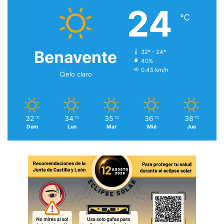
24
℃
Benavente
32º - 24º
40%
0.45 km/h
Cielo claro
32
34
35
36
38
℃
℃
℃
℃
℃
Dom
Lun
Mar
Mié
Jue