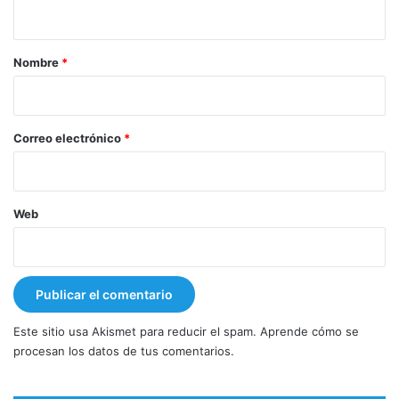
t
a
r
Nombre
*
i
o
*
Correo electrónico
*
Web
Este sitio usa Akismet para reducir el spam.
Aprende cómo se
procesan los datos de tus comentarios.