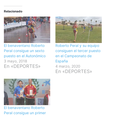
Relacionado
El benaventano Roberto
Roberto Peral y su equipo
Peral consigue un sexto
consiguen el tercer puesto
puesto en el Autonómico
en el Campeonato de
3 mayo, 2018
España
En «DEPORTES»
4 marzo, 2020
En «DEPORTES»
El benaventano Roberto
Peral consigue un primer