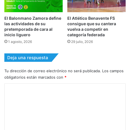
El Balonmano Zamora define
El Atlético Benavente FS
las actividades de su
consigue que su cantera
pretemporada de cara al
vuelva a competir en
inicio liguero
categoría federada
1 agosto, 2026
29 julio, 2026
Deja una respuesta
Tu dirección de correo electrónico no será publicada.
Los campos
obligatorios están marcados con
*
C
o
m
e
n