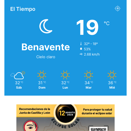
El Tiempo
19
℃
Benavente
32º - 18º
53%
2.68 km/h
Cielo claro
32
31
32
34
36
℃
℃
℃
℃
℃
Sáb
Dom
Lun
Mar
Mié