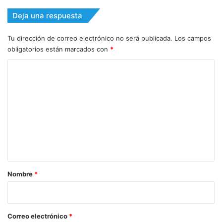
Deja una respuesta
Tu dirección de correo electrónico no será publicada.
Los campos
obligatorios están marcados con
*
C
o
m
e
n
t
a
r
Nombre
*
i
o
*
Correo electrónico
*