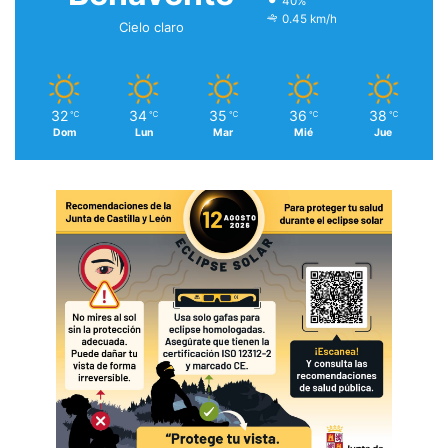
40%
0.45 km/h
Cielo claro
32
34
35
36
38
℃
℃
℃
℃
℃
Dom
Lun
Mar
Mié
Jue