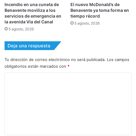
Incendio en una cuneta de
El nuevo McDonald’s de
Benavente moviliza a los
Benavente ya toma forma en
servicios de emergencia en
tiempo récord
la avenida Vía del Canal
5 agosto, 2026
5 agosto, 2026
Deja una respuesta
Tu dirección de correo electrónico no será publicada.
Los campos
obligatorios están marcados con
*
C
o
m
e
n
t
a