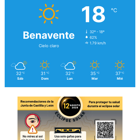
18
℃
Benavente
32º - 18º
62%
1.79 km/h
Cielo claro
32
31
32
35
37
℃
℃
℃
℃
℃
Sáb
Dom
Lun
Mar
Mié