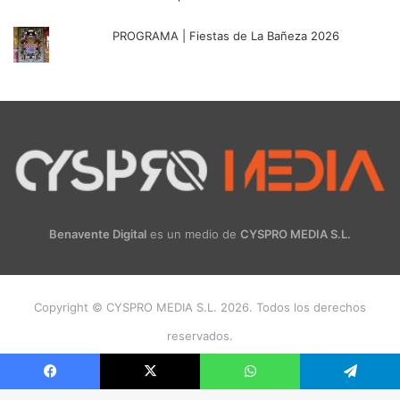
PROGRAMA | Fiestas de La Bañeza 2026
Benavente Digital
es un medio de
CYSPRO MEDIA S.L.
Copyright © CYSPRO MEDIA S.L. 2026. Todos los derechos
reservados.
Facebook
X
Instagram
Facebook
X
WhatsApp
Telegram