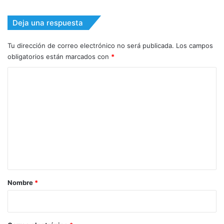
Deja una respuesta
Tu dirección de correo electrónico no será publicada.
Los campos
obligatorios están marcados con
*
C
o
m
e
n
t
a
r
Nombre
*
i
o