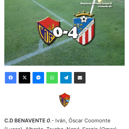
Facebook
X
Messenger
WhatsApp
Telegram
Compartir via Email
C.D BENAVENTE
0
.- Iván, Óscar Coomonte