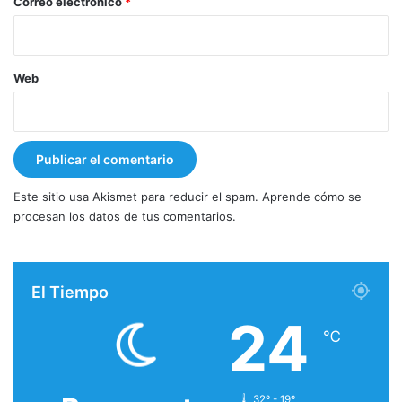
*
Correo electrónico
*
Web
Este sitio usa Akismet para reducir el spam.
Aprende cómo se
procesan los datos de tus comentarios.
El Tiempo
24
℃
32º - 19º