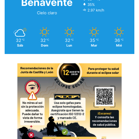
Benavente
35%
2.97 km/h
Cielo claro
32
32
32
35
36
℃
℃
℃
℃
℃
Sáb
Dom
Lun
Mar
Mié