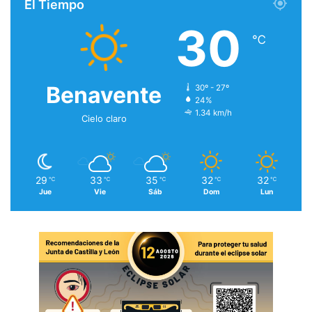
El Tiempo
30
℃
Benavente
30º - 27º
24%
1.34 km/h
Cielo claro
29
33
35
32
32
℃
℃
℃
℃
℃
Jue
Vie
Sáb
Dom
Lun