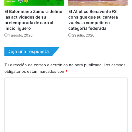
El Balonmano Zamora define
El Atlético Benavente FS
las actividades de su
consigue que su cantera
pretemporada de cara al
vuelva a competir en
inicio liguero
categoría federada
1 agosto, 2026
29 julio, 2026
Deja una respuesta
Tu dirección de correo electrónico no será publicada.
Los campos
obligatorios están marcados con
*
C
o
m
e
n
t