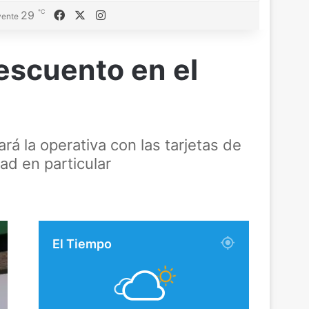
℃
Facebook
X
Instagram
29
ente
escuento en el
rá la operativa con las tarjetas de
ad en particular
El Tiempo