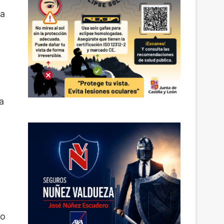
na
a
to