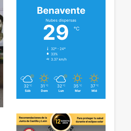
Benavente
Nubes dispersas
29
℃
32º - 24º
33%
3.37 km/h
32
31
32
35
37
℃
℃
℃
℃
℃
Sáb
Dom
Lun
Mar
Mié