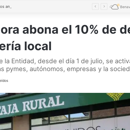
Conciliamos amplía fechas y alcanza cifras récord con 7.827 niños en Castilla y León
Benav
ora abona el 10% de d
ría local
a Entidad, desde el día 1 de julio, se activa
las pymes, autónomos, empresas y la socied
eídos