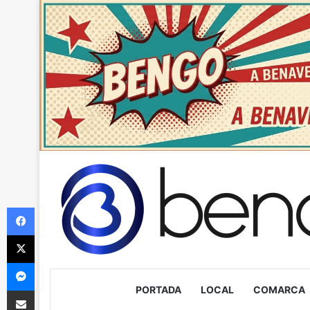
Facebook
X
Messenger
PORTADA
LOCAL
COMARCA
Compartir via Email