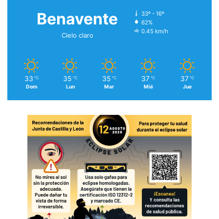
Benavente
33º - 16º
62%
0.45 km/h
Cielo claro
33
35
35
37
37
℃
℃
℃
℃
℃
Dom
Lun
Mar
Mié
Jue