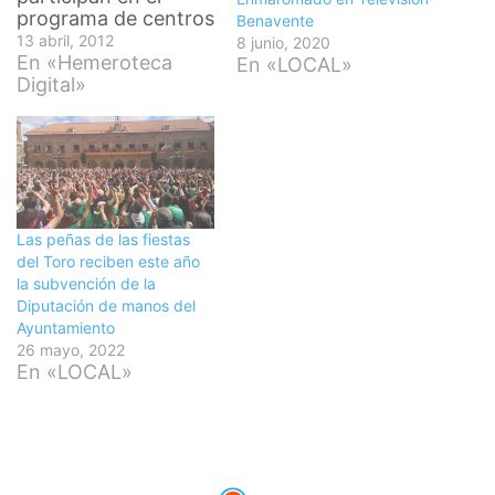
programa de centros
Benavente
abiertos de El Pinar
13 abril, 2012
8 junio, 2020
de Benavente
En «Hemeroteca
En «LOCAL»
gracias a la ayuda de
Digital»
la Asociación del
Toro Enmaromado
que les ha prestado
un carretón. Antes
los niños han
recreado la petición
del toro. Una…
Las peñas de las fiestas
del Toro reciben este año
la subvención de la
Diputación de manos del
Ayuntamiento
26 mayo, 2022
En «LOCAL»