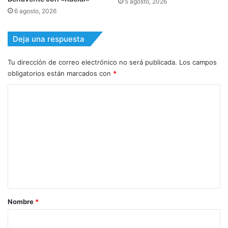
5 agosto, 2026
6 agosto, 2026
Deja una respuesta
Tu dirección de correo electrónico no será publicada.
Los campos
obligatorios están marcados con
*
C
o
m
e
n
t
a
r
Nombre
*
i