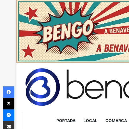
Facebook
X
Messenger
PORTADA
LOCAL
COMARCA
Compartir via Email