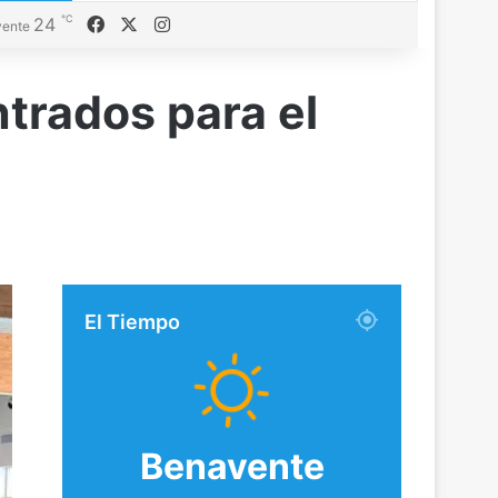
℃
Facebook
X
Instagram
24
ente
trados para el
El Tiempo
Benavente