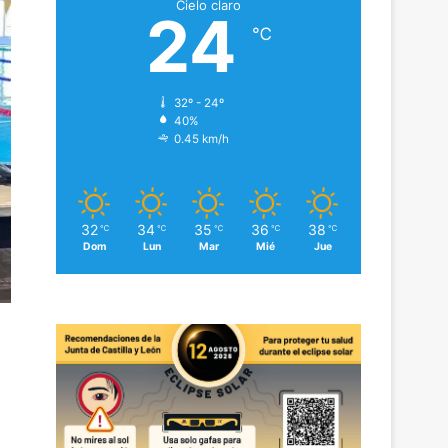
Cielo claro
24
℃
32º - 24º
40%
0.45 km/h
32
34
35
36
38
℃
℃
℃
℃
℃
Dom
Lun
Mar
Mié
Jue