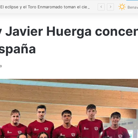
VÍDEO | El eclipse y el Toro Enmaromado toman el cielo de Benavente con 300 drones
Benav
 Javier Huerga concen
spaña
o