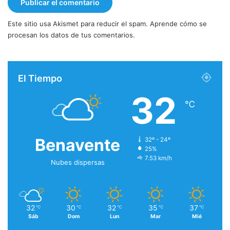
Este sitio usa Akismet para reducir el spam.
Aprende cómo se
procesan los datos de tus comentarios.
El Tiempo
32
℃
Benavente
32º - 24º
25%
7.53 km/h
Nubes dispersas
32
30
32
35
37
℃
℃
℃
℃
℃
Sáb
Dom
Lun
Mar
Mié