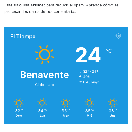
Este sitio usa Akismet para reducir el spam.
Aprende cómo se
procesan los datos de tus comentarios.
El Tiempo
24
℃
Benavente
32º - 24º
40%
0.45 km/h
Cielo claro
32
34
35
36
38
℃
℃
℃
℃
℃
Dom
Lun
Mar
Mié
Jue