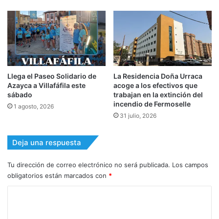
Llega el Paseo Solidario de
La Residencia Doña Urraca
Azayca a Villafáfila este
acoge a los efectivos que
sábado
trabajan en la extinción del
incendio de Fermoselle
1 agosto, 2026
31 julio, 2026
Deja una respuesta
Tu dirección de correo electrónico no será publicada.
Los campos
obligatorios están marcados con
*
C
o