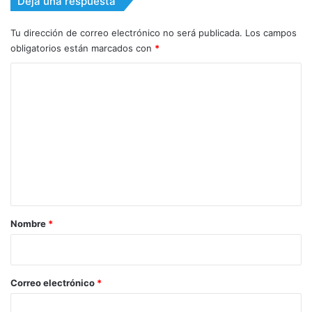
Deja una respuesta
Tu dirección de correo electrónico no será publicada.
Los campos
obligatorios están marcados con
*
C
o
m
e
n
t
a
r
Nombre
*
i
o
*
Correo electrónico
*