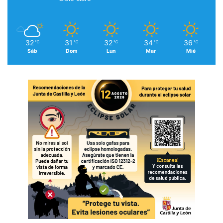
32
31
32
34
36
℃
℃
℃
℃
℃
Sáb
Dom
Lun
Mar
Mié