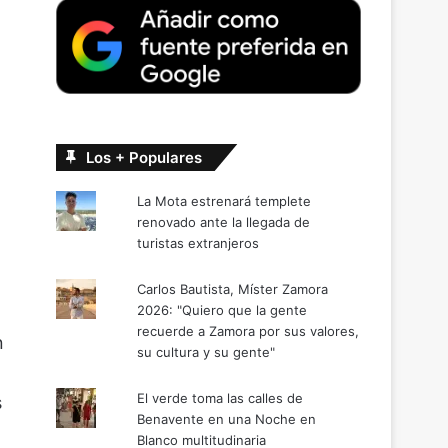
Los + Populares
La Mota estrenará templete
renovado ante la llegada de
turistas extranjeros
Carlos Bautista, Míster Zamora
2026: "Quiero que la gente
recuerde a Zamora por sus valores,
n
su cultura y su gente"
El verde toma las calles de
s
Benavente en una Noche en
Blanco multitudinaria