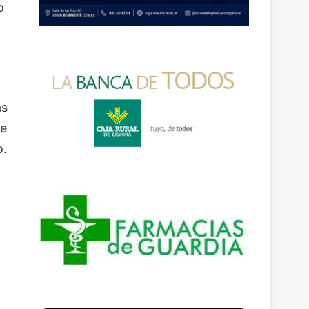
o
ás
de
o.