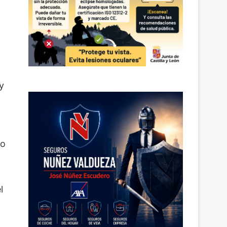
y
to
l