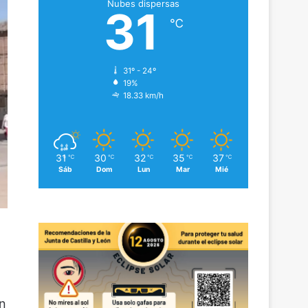
Nubes dispersas
31
℃
31º - 24º
19%
18.33 km/h
31
30
32
35
37
℃
℃
℃
℃
℃
Sáb
Dom
Lun
Mar
Mié
un