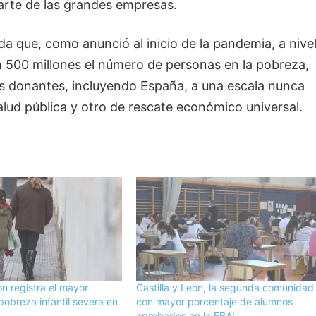
parte de las grandes empresas.
da que, como anunció al inicio de la pandemia, a nive
n 500 millones el número de personas en la pobreza,
es donantes, incluyendo España, a una escala nunca
salud pública y otro de rescate económico universal.
ón registra el mayor
Castilla y León, la segunda comunidad
obreza infantil severa en
con mayor porcentaje de alumnos
aprobados en la EBAU