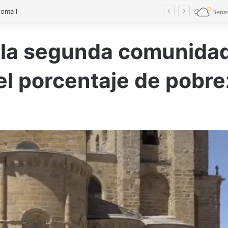
El verde toma las calles de Benavente en una Noche en Blanco multitudinaria
Bena
s la segunda comunida
el porcentaje de pobre