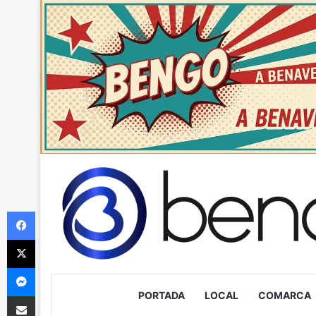
Facebook
X
Messenger
PORTADA
LOCAL
COMARCA
Compartir via Email