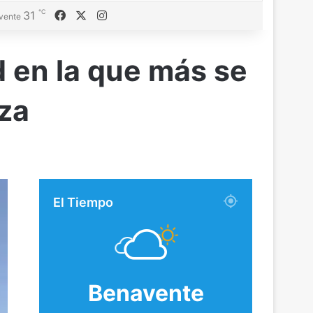
℃
Facebook
X
Instagram
31
vente
d en la que más se
za
El Tiempo
Benavente