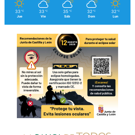
33
33
35
32
32
℃
℃
℃
℃
℃
Jue
Vie
Sáb
Dom
Lun