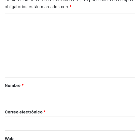
obligatorios están marcados con
*
C
o
m
e
n
t
a
r
Nombre
*
i
o
*
Correo electrónico
*
Web