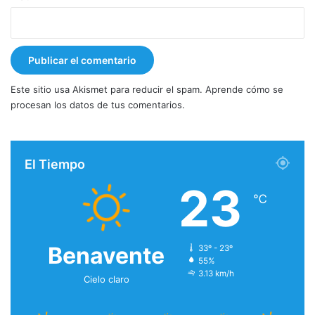
Este sitio usa Akismet para reducir el spam.
Aprende cómo se
procesan los datos de tus comentarios.
El Tiempo
23
℃
Benavente
33º - 23º
55%
3.13 km/h
Cielo claro