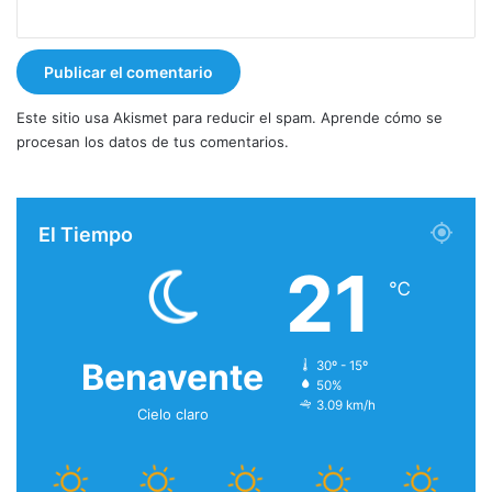
Este sitio usa Akismet para reducir el spam.
Aprende cómo se
procesan los datos de tus comentarios.
El Tiempo
21
℃
Benavente
30º - 15º
50%
3.09 km/h
Cielo claro