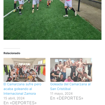
Relacionado
El Camarzana sufre pero
Goleada del Camarzana al
acaba goleando al
San Cristóbal
Internacional Zamora
11 mayo, 2024
En «DEPORTES»
15 abril, 2024
En «DEPORTES»