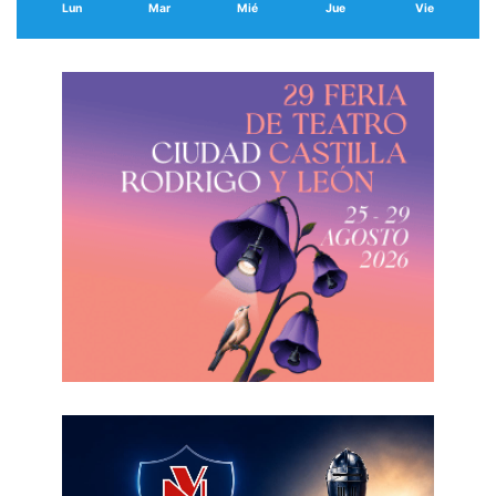
Lun
Mar
Mié
Jue
Vie