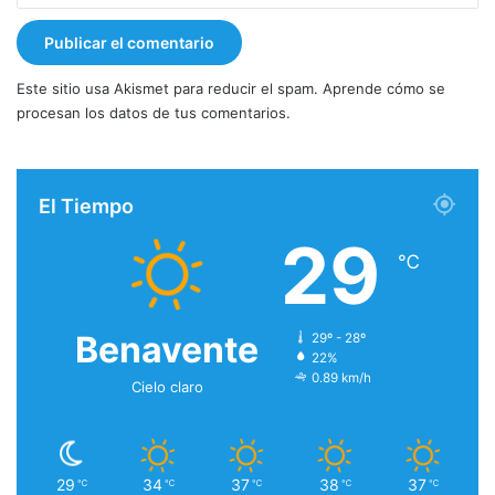
Este sitio usa Akismet para reducir el spam.
Aprende cómo se
procesan los datos de tus comentarios.
El Tiempo
29
℃
Benavente
29º - 28º
22%
0.89 km/h
Cielo claro
29
34
37
38
37
℃
℃
℃
℃
℃