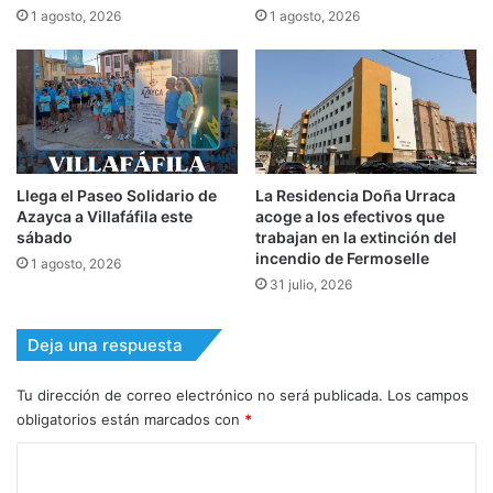
1 agosto, 2026
1 agosto, 2026
Llega el Paseo Solidario de
La Residencia Doña Urraca
Azayca a Villafáfila este
acoge a los efectivos que
sábado
trabajan en la extinción del
incendio de Fermoselle
1 agosto, 2026
31 julio, 2026
Deja una respuesta
Tu dirección de correo electrónico no será publicada.
Los campos
obligatorios están marcados con
*
C
o