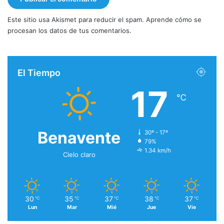
Este sitio usa Akismet para reducir el spam.
Aprende cómo se
procesan los datos de tus comentarios.
El Tiempo
17
℃
Benavente
30º - 17º
79%
1.34 km/h
Cielo claro
30
35
37
38
37
℃
℃
℃
℃
℃
Lun
Mar
Mié
Jue
Vie