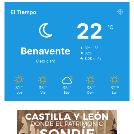
El Tiempo
22
℃
Benavente
31º - 16º
32%
8.08 km/h
Cielo claro
31
35
35
33
32
℃
℃
℃
℃
℃
Jue
Vie
Sáb
Dom
Lun