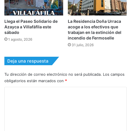
Llega el Paseo Solidario de
La Residencia Doña Urraca
Azayca a Villafáfila este
acoge a los efectivos que
sábado
trabajan en la extinción del
incendio de Fermoselle
1 agosto, 2026
31 julio, 2026
Deja una respuesta
Tu dirección de correo electrónico no será publicada.
Los campos
obligatorios están marcados con
*
C
o
m
e
n