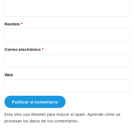
t
a
r
Nombre
*
i
o
*
Correo electrónico
*
Web
Este sitio usa Akismet para reducir el spam.
Aprende cómo se
procesan los datos de tus comentarios.