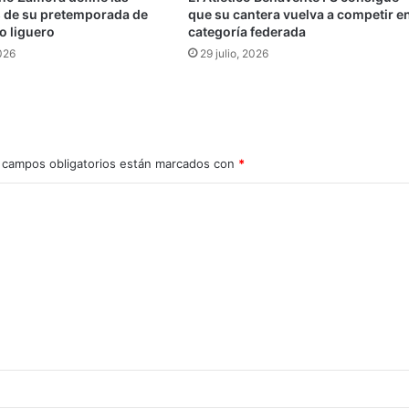
s de su pretemporada de
que su cantera vuelva a competir e
io liguero
categoría federada
026
29 julio, 2026
 campos obligatorios están marcados con
*