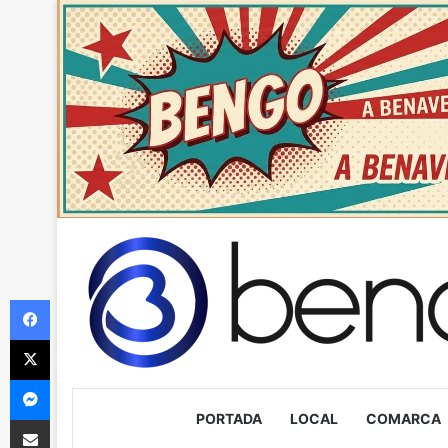
Facebook
X
Messenger
PORTADA
LOCAL
COMARCA
Compartir via Email