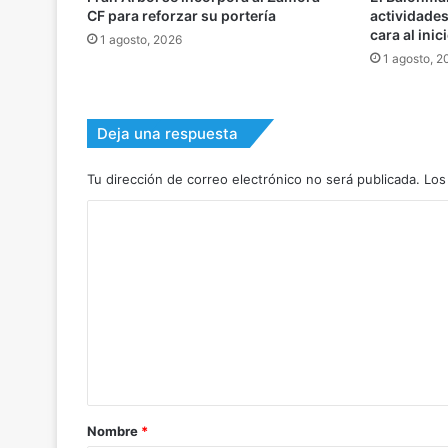
actividade
CF para reforzar su portería
cara al inic
1 agosto, 2026
1 agosto, 2
Deja una respuesta
Tu dirección de correo electrónico no será publicada.
Los
C
o
m
e
n
t
a
r
Nombre
*