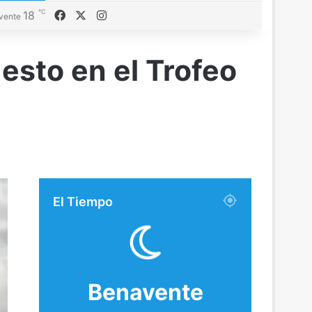
℃
18
Facebook
X
Instagram
vente
esto en el Trofeo
El Tiempo
Benavente