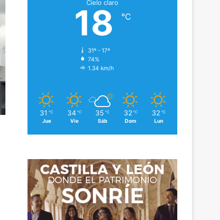
Cielo claro
18
℃
31º - 17º
74%
1.34 km/h
31
34
35
32
32
℃
℃
℃
℃
℃
Jue
Vie
Sáb
Dom
Lun