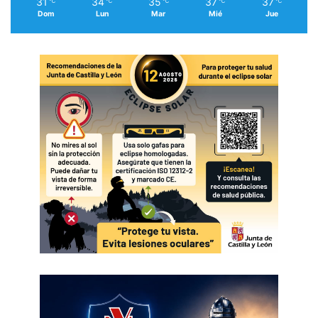
31
34
35
37
37
℃
℃
℃
℃
℃
Dom
Lun
Mar
Mié
Jue