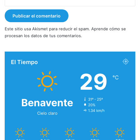
Este sitio usa Akismet para reducir el spam.
Aprende cómo se
procesan los datos de tus comentarios.
El Tiempo
29
℃
Benavente
31º - 25º
20%
1.34 km/h
Cielo claro