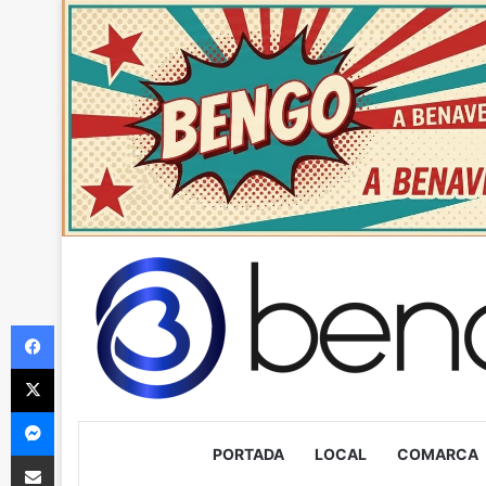
Facebook
X
Messenger
PORTADA
LOCAL
COMARCA
Compartir via Email