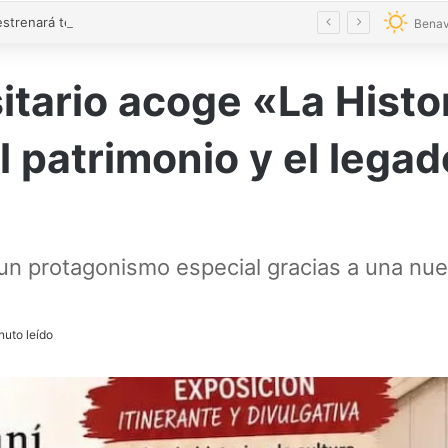
La Mota estrenará templete renovado ante la llegada de turistas extranjeros
Benav
sitario acoge «La Hist
l patrimonio y el lega
un protagonismo especial gracias a una nue
nuto leído