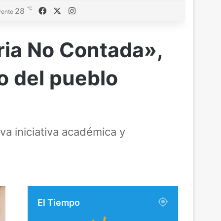
℃
Facebook
X
Instagram
28
ente
oria No Contada»,
do del pueblo
va iniciativa académica y
El Tiempo