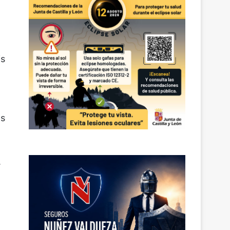
is
os
.