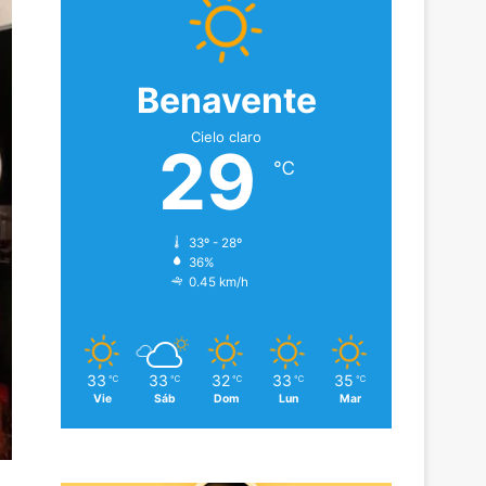
Benavente
Cielo claro
29
℃
33º - 28º
36%
0.45 km/h
33
33
32
33
35
℃
℃
℃
℃
℃
Vie
Sáb
Dom
Lun
Mar