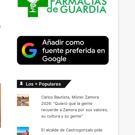
e
Los + Populares
Carlos Bautista, Míster Zamora
2026: "Quiero que la gente
recuerde a Zamora por sus valores,
su cultura y su gente"
El alcalde de Castrogonzalo pide