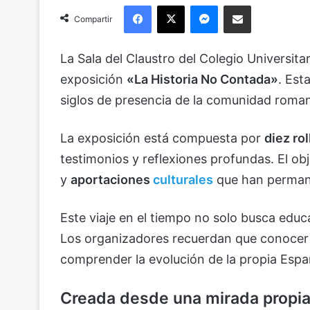
Facebook
X
Messenger
Compartir via Email
Compartir
La Sala del Claustro del Colegio Universita
exposición
«La Historia No Contada»
. Est
siglos de presencia de la comunidad romaní
La exposición está compuesta por
diez ro
testimonios y reflexiones profundas. El obje
y
aportaciones
culturales
que han permane
Este viaje en el tiempo no solo busca edu
Los organizadores recuerdan que conocer l
comprender la evolución de la propia Espa
Creada desde una mirada propia y