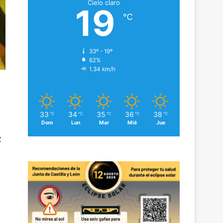
Cielo claro
19
℃
33º - 19º
62%
1.34 km/h
33
34
35
36
38
℃
℃
℃
℃
℃
Dom
Lun
Mar
Mié
Jue
z