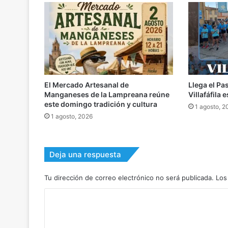
El Mercado Artesanal de
Llega el Pa
Manganeses de la Lampreana reúne
Villafáfila
este domingo tradición y cultura
1 agosto, 2
1 agosto, 2026
Deja una respuesta
Tu dirección de correo electrónico no será publicada.
Los
C
o
m