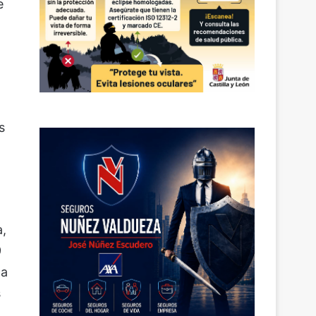
e
s
a,
9
ca
s