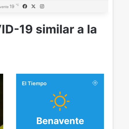
℃
Facebook
X
Instagram
19
vente
ID-19 similar a la
El Tiempo
Benavente