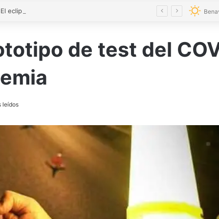
VÍDEO | El eclipse y el Toro Enmaromado toman el cielo de Benavente con 300 drones
Bena
totipo de test del COV
lemia
 leídos