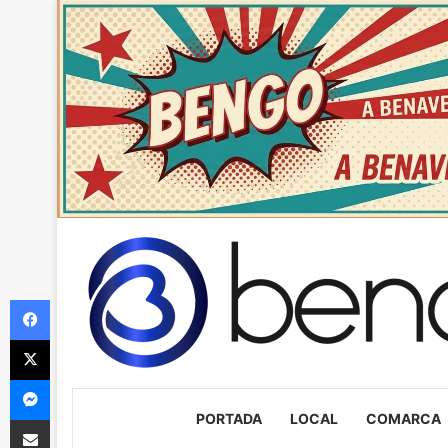
Facebook
X
Messenger
PORTADA
LOCAL
COMARCA
Compartir via Email