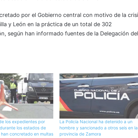
retado por el Gobierno central con motivo de la cris
lla y León en la práctica de un total de 302
n, según han informado fuentes de la Delegación de
de los expedientes por
La Policía Nacional ha detenido a un
 durante los estados de
hombre y sancionado a otros seis en la
 han concretado en multas
provincia de Zamora