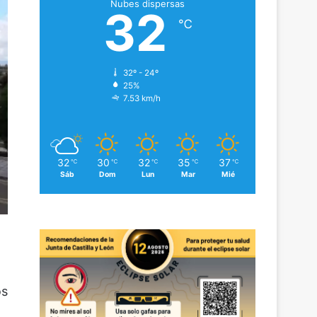
Nubes dispersas
32
℃
32º - 24º
25%
7.53 km/h
32
30
32
35
37
℃
℃
℃
℃
℃
Sáb
Dom
Lun
Mar
Mié
os