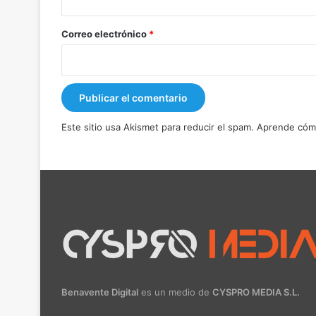
o
*
Correo electrónico
*
Este sitio usa Akismet para reducir el spam.
Aprende cómo
Benavente Digital
es un medio de
CYSPRO MEDIA S.L.