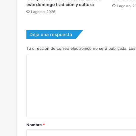
este domingo tradición y cultura
1 agosto, 2
1 agosto, 2026
Deja una respuesta
Tu dirección de correo electrónico no será publicada.
Los
C
o
m
e
n
t
a
r
Nombre
*
i