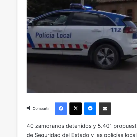
Facebook
X
Messenger
Compartir via Email
Compartir
40 zamoranos detenidos y 5.401 propuesta
de Seguridad del Estado y las policías local