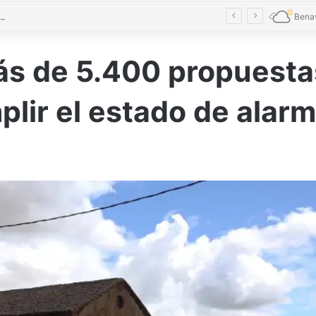
Conciliamos amplía fechas y alcanza cifras récord con 7.827 niños en Castilla y León
Bena
ás de 5.400 propuesta
lir el estado de alar