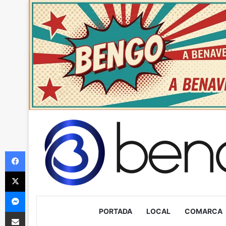
Facebook
X
Messenger
PORTADA
LOCAL
COMARCA
Compartir via Email