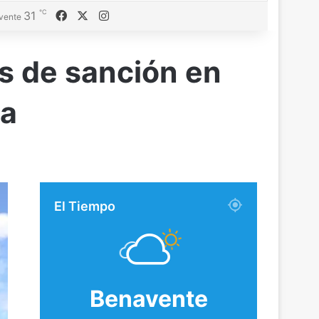
℃
Facebook
X
Instagram
31
vente
s de sanción en
ma
El Tiempo
Benavente